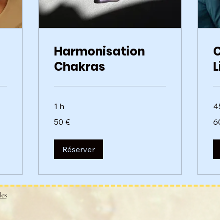
Harmonisation
C
Chakras
L
1 h
4
50
60
50 €
6
euros
eu
Réserver
les