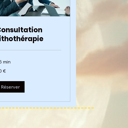
onsultation
ithothérapie
5 min
0 €
ros
Réserver