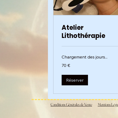
Atelier
Lithothérapie
Chargement des jours...
70
70 €
euros
Réserver
Conditions Générales de Vente
Mentions Léga