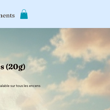
ments
s (20g)
alable sur tous les encens