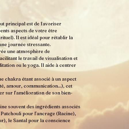
but principal est de favoriser
rents aspects de votre être
tuel). Il est idéal pour rétablir la
 une journée stressante.
crée une atmosphère de
cilitant le travail de visualisation et
tation ou le yoga. Il aide à centrer
ue chakra étant associé à un aspect
vité, amour, communication...), cet
r sur l'amélioration de son bien-
bine souvent des ingrédients associés
e Patchouli pour l'ancrage (Racine),
r), le Santal pour la conscience