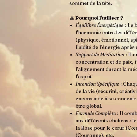
sommet de la tête.
🧘 Pourquoi l'utiliser ?
Équilibre Énergétique
: Le 
l'harmonie entre les diffé
(physique, émotionnel, spiri
fluidité de l'énergie après
Support de Méditation
: Il 
concentration et de paix, fa
l'alignement durant la médi
l'esprit.
Intention Spécifique
: Chaq
de la vie (sécurité, créati
encens aide à se concentre
être global.
Formule Complète
: Il com
aux différents chakras : l
la Rose pour le cœur (Cœu
(Couronne), etc.