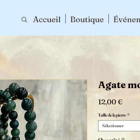
Accueil
Boutique
Événe
Agate m
Prix
12,00 €
Taille de la pierre
*
Sélectionner