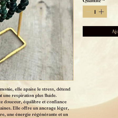
Quantité
*
Aj
monie, elle apaise le stress, détend
t une respiration plus fluide.
rte douceur, équilibre et confiance
aines. Elle offre un ancrage léger,
ure, une énergie régénérante et un