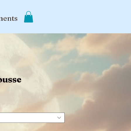
ments
ousse