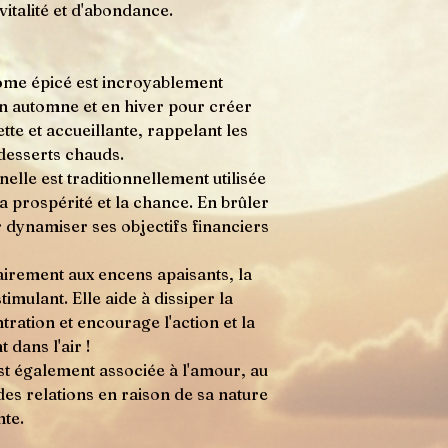
vitalité et d'abondance.
ôme épicé est incroyablement
 en automne et en hiver pour créer
tte et accueillante, rappelant les
 desserts chauds.
elle est traditionnellement utilisée
la prospérité et la chance. En brûler
ur dynamiser ses objectifs financiers
airement aux encens apaisants, la
timulant. Elle aide à dissiper la
tration et encourage l'action et la
 dans l'air !
est également associée à l'amour, au
es relations en raison de sa nature
te.