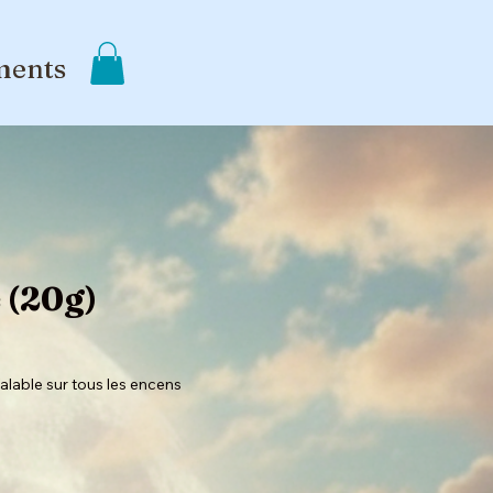
ments
 (20g)
alable sur tous les encens