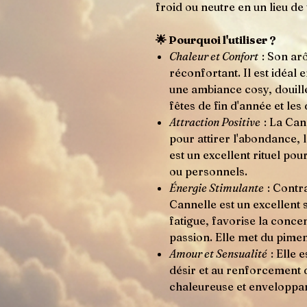
froid ou neutre en un lieu de 
🌟 Pourquoi l'utiliser ?
Chaleur et Confort
: Son ar
réconfortant. Il est idéal
une ambiance cosy, douille
fêtes de fin d'année et les
Attraction Positive
: La Cann
pour attirer l'abondance, 
est un excellent rituel po
ou personnels.
Énergie Stimulante
: Contr
Cannelle est un excellent s
fatigue, favorise la concen
passion. Elle met du piment
Amour et Sensualité
: Elle 
désir et au renforcement d
chaleureuse et enveloppan