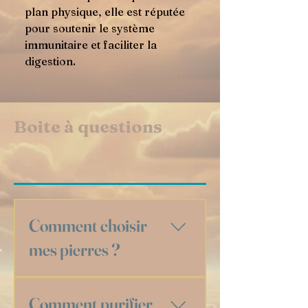
plan physique, elle est réputée
pour soutenir le système
immunitaire et faciliter la
digestion.
Boite à questions
Comment choisir
mes pierres ?
Choisir une pierre, c’est avant tout une
Comment purifier
rencontre ! Que vous soyez novice ou déjà