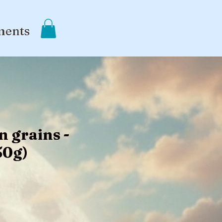
ments
n grains -
50g)