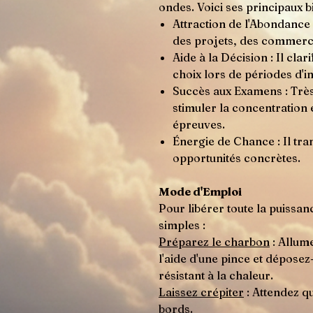
ondes. Voici ses principaux bi
Attraction de l'Abondance :
des projets, des commerce
Aide à la Décision : Il clari
choix lors de périodes d'in
Succès aux Examens : Très
stimuler la concentration e
épreuves.
Énergie de Chance : Il tra
opportunités concrètes.
Mode d'Emploi
Pour libérer toute la puissan
simples :
Préparez le charbon
: Allume
l'aide d'une pince et dépose
résistant à la chaleur.
Laissez crépiter
: Attendez q
bords.