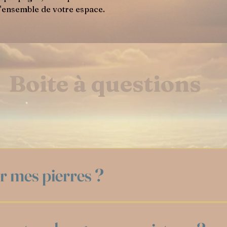
 l'ensemble de votre espace.
Boite à questions
 mes pierres ?
t avant tout une rencontre ! Que vous soyez novi
as de mauvaise méthode, mais voici mes deux appr