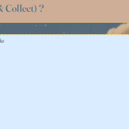
trer et de vous faire découvrir mes dernières pé
 Collect) ?
es votre shopping en ligne et venez récupérer vo
e Dorée, 72000 Le Mans.
les