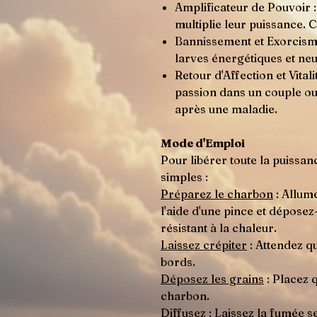
Amplificateur de Pouvoir :
multiplie leur puissance. C'
Bannissement et Exorcisme 
larves énergétiques et neut
Retour d'Affection et Vitalit
passion dans un couple ou
après une maladie.
Mode d'Emploi
Pour libérer toute la puissan
simples :
Préparez le charbon
: Allume
l'aide d'une pince et dépose
résistant à la chaleur.
Laissez crépiter
: Attendez q
bords.
Déposez les grains
: Placez 
charbon.
Diffusez
: Laissez la fumée 