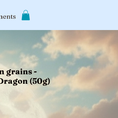
ments
n grains -
Dragon (50g)