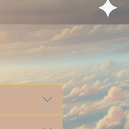
ce ou déjà
oches favorites :