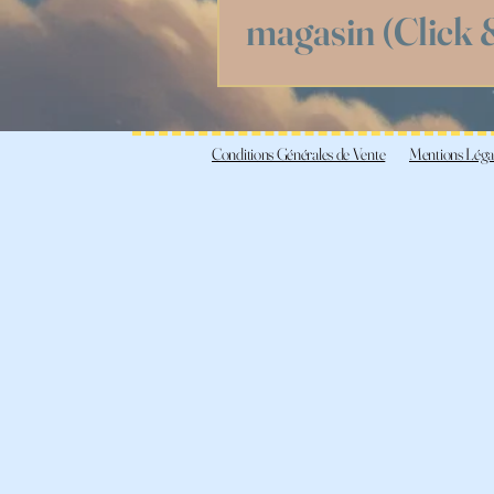
J'ai hâte de vous rencon
magasin (Click &
Oui, avec plaisir ! Fait
à la boutique, au 10 Ru
Conditions Générales de Vente
Mentions Léga