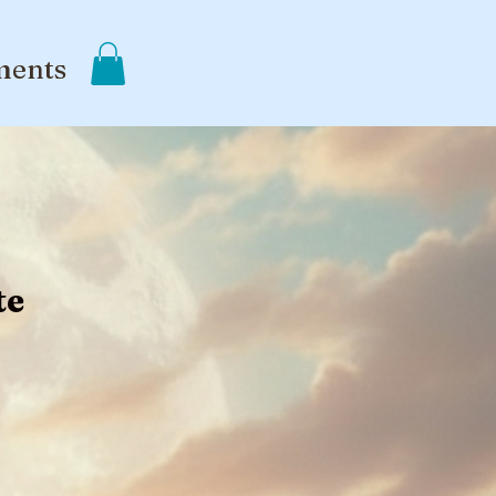
ments
te