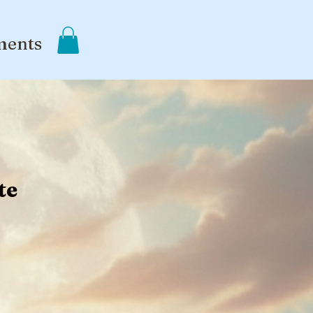
ments
te