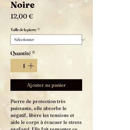
Noire
Prix
12,00 €
Taille de la pierre
*
Quantité
*
Ajouter au panier
Pierre de protection très
puissante, elle absorbe le
négatif, libère les tensions et
aide le corps à évacuer le stress
profond. Elle fait remonter ce