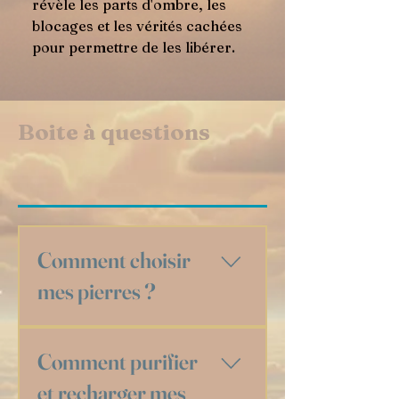
révèle les parts d'ombre, les
blocages et les vérités cachées
pour permettre de les libérer.
Boite à questions
Comment choisir
mes pierres ?
Choisir une pierre, c’est avant tout une
Comment purifier
rencontre ! Que vous soyez novice ou déjà
passionné·e, il n'y a pas de mauvaise méthode,
et recharger mes