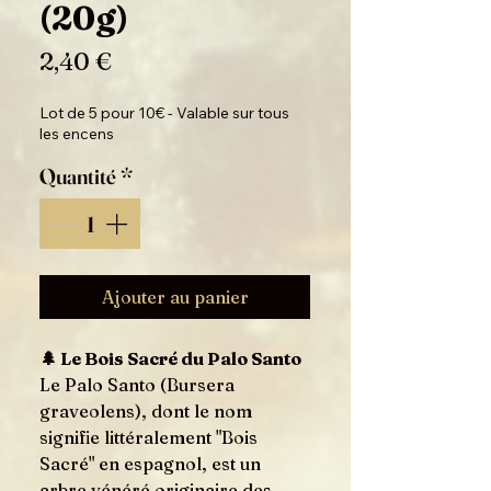
(20g)
Prix
2,40 €
Lot de 5 pour 10€ - Valable sur tous
les encens
Quantité
*
Ajouter au panier
🌲 Le Bois Sacré du Palo Santo
Le Palo Santo (Bursera
graveolens), dont le nom
signifie littéralement "Bois
Sacré" en espagnol, est un
arbre vénéré originaire des