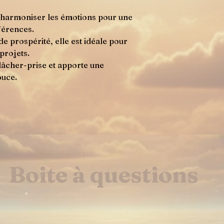
 à harmoniser les émotions pour une
rférences.
e prospérité, elle est idéale pour
projets.
le lâcher-prise et apporte une
ouce.
Boite à questions