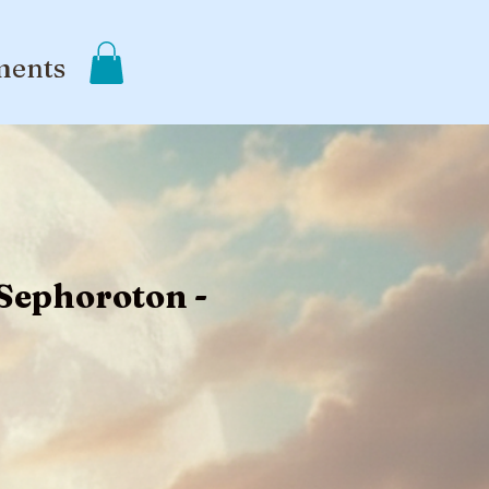
ments
Sephoroton -