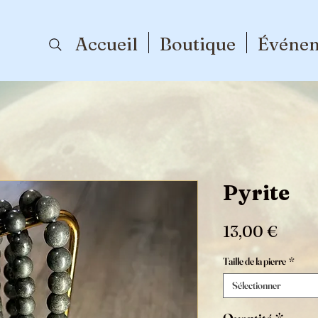
Accueil
Boutique
Événe
Pyrite
Prix
13,00 €
Taille de la pierre
*
Sélectionner