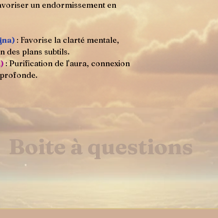
 favoriser un endormissement en
jna)
: Favorise la clarté mentale,
n des plans subtils.
a)
: Purification de l'aura, connexion
x profonde.
Boite à questions