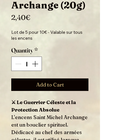
Archange (20g)
Price
2,40€
Lot de 5 pour 10€ - Valable sur tous
les encens
Quantity
*
Add to Cart
⚔️ Le Guerrier Céleste et la
Protection Absolue
L'encens Saint Michel Archange
est un bouclier spirituel.
Dédicacé au chef des armées
célestes, il est utilisé lorsque