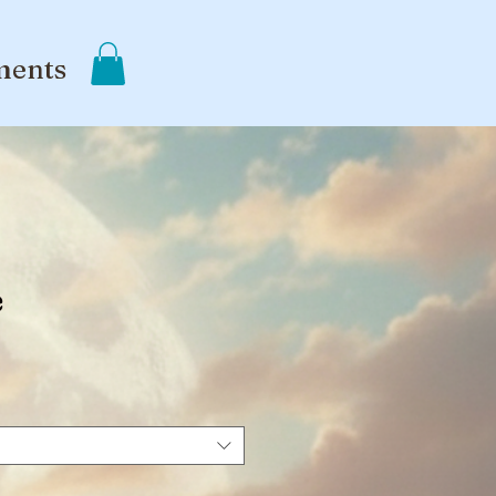
ments
e