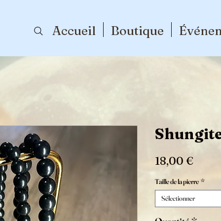
Accueil
Boutique
Événe
Shungit
Prix
18,00 €
Taille de la pierre
*
Sélectionner